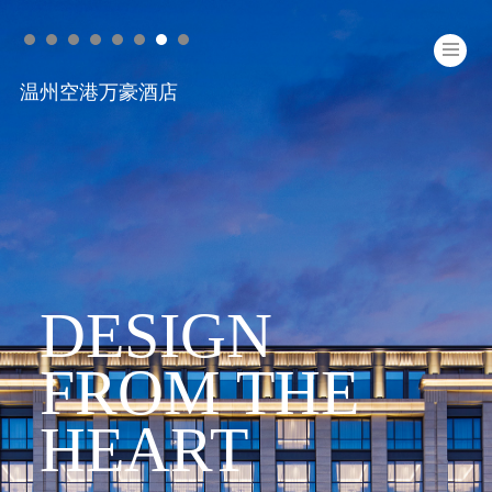
长白山皇冠假日酒店
湖州科学谷悦榕庄HOMM 酒店
许昌建业花满地温泉酒店
双月湾享海1777 度假公馆（皇冠假日酒店）
苏州中茵皇冠假日酒店
贵阳中天凯悦酒店
温州空港万豪酒店
长白山皇冠假日酒店
DESIGN
DESIGN
DESIGN
DESIGN
DESIGN
DESIGN
DESIGN
DESIGN
DESIGN
FROM THE
FROM THE
FROM THE
FROM THE
FROM THE
FROM THE
FROM THE
FROM THE
FROM THE
HEART
HEART
HEART
HEART
HEART
HEART
HEART
HEART
HEART