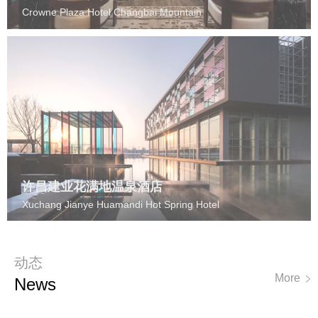
Crowne Plaza Hotel Changbai Mountain
许昌建业花满地温泉酒店
Xuchang Jianye Huamandi Hot Spring Hotel
动态
More
N
Ews