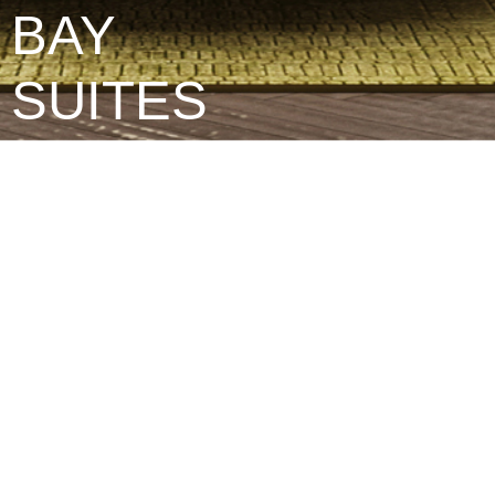
BAY
SUITES
HOLIDAY
INN
More
嘉兴杭州湾套房假日酒店
嘉兴
，山水交融的故土，一方水乡风韵，一片山
海
诗意。项目设计围绕探寻嘉兴水乡之美，千年