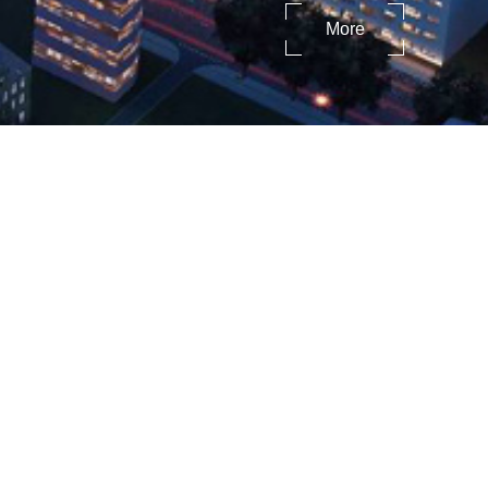
More
项目地点
斯里兰卡
用地面积
11,250㎡
总建筑面积
114,320㎡
建筑层数
148m
客房数